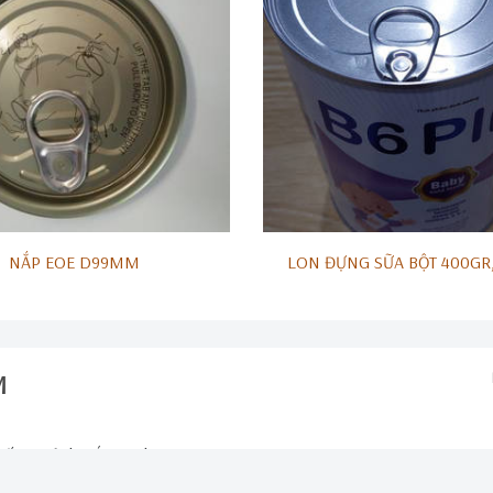
NẮP EOE D99MM
LON ĐỰNG SỮA BỘT 400GR
M
uế Võ, tỉnh Bắc Ninh
m