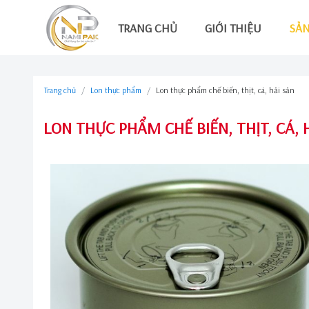
TRANG CHỦ
GIỚI THIỆU
SẢ
Trang chủ
Lon thực phẩm
Lon thực phẩm chế biến, thịt, cá, hải sản
LON THỰC PHẨM CHẾ BIẾN, THỊT, CÁ, 