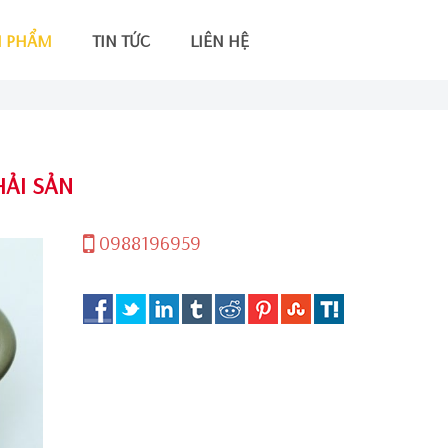
N PHẨM
TIN TỨC
LIÊN HỆ
HẢI SẢN
0988196959