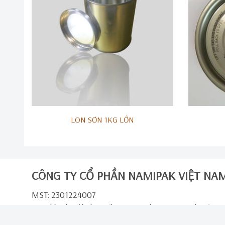
LON SƠN 1KG LỚN
CÔNG TY CỔ PHẦN NAMIPAK VIỆT NA
MST: 2301224007
Địa chỉ: Khu đô thị Quế Võ 2, xã Phượng Mao, huyện Q
Điện thoại:
0988196959
- Email:
namipakvn@gmail.co